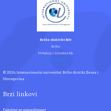
Brčko disktrikt BiH
Brčko
M.Malića i I.Džindića bb
www.iu-bd.org
© 2026, Internacionalni univerzitet. Brčko distrikt, Bosna i
Hercegovina
Brzi linkovi
Fakultet za menadžment