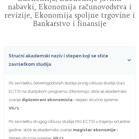
nabavki, Ekonomija računovodstva i
revizije, Ekonomija spoljne trgovine i
Bankarstvo i finansije
Stručni akademski naziv i stepen koji se stiče
završetkom studija
Po završetku četverogodišnjih studija prvog ciklusa studija (240
ECTS) na studijskom programu:
Ekonomija
, stiče se akademsko
zvanje
diplomirani ekonomista
i stepen stručne spreme:
VII/1
.
Po završetku drugog ciklusu studija (60 ECTS) u trajanju od jedne
godine, stiče se akademsko zvanje
magistar ekonomije
i
stepen stručne spreme:
VII/2
.