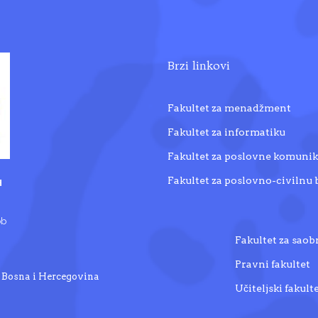
Brzi linkovi
Fakultet za menadžment
Fakultet za informatiku
Fakultet za poslovne komunik
Fakultet za poslovno-civilnu
H
bb
Fakultet za saob
Pravni fakultet
t, Bosna i Hercegovina
Učiteljski fakult