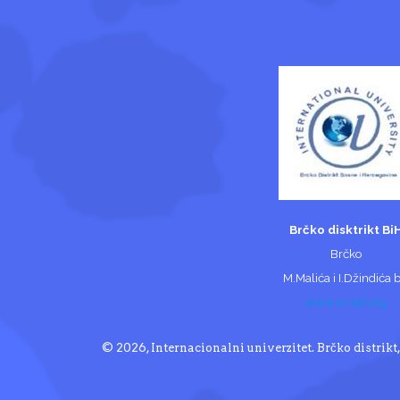
Brčko disktrikt Bi
Brčko
M.Malića i I.Džindića 
www.iu-bd.org
© 2026, Internacionalni univerzitet. Brčko distrik