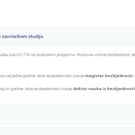
če završetkom studija
studija (240 ECTS) na studijskom programu:
Poslovno-civilna bezbjednost
, 
anju od jedne godine, stiče se akademsko zvanje
magistar bezbjednosti
i
anju tri godine, stiče se akademsko zvanje
doktor nauka iz bezbjednosti