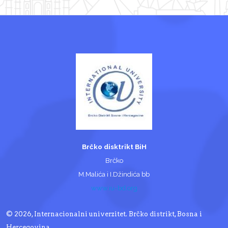
Brčko disktrikt BiH
Brčko
M.Malića i I.Džindića bb
www.iu-bd.org
© 2026, Internacionalni univerzitet. Brčko distrikt, Bosna i
Hercegovina