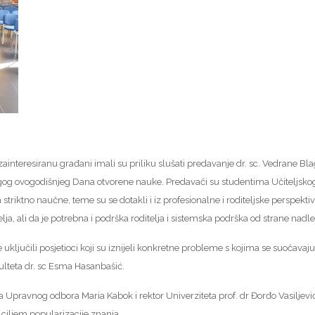
zainteresiranu građani imali su priliku slušati predavanje dr. sc. Vedrane Bla
og ovogodišnjeg Dana otvorene nauke. Predavači su studentima Učiteljskog 
 striktno naučne, teme su se dotakli i iz profesionalne i roditeljske perspek
ja, ali da je potrebna i podrška roditelja i sistemska podrška od strane nad
 uključili posjetioci koji su iznijeli konkretne probleme s kojima se suočavaj
ulteta dr. sc Esma Hasanbašić.
Upravnog odbora Maria Kabok i rektor Univerziteta prof. dr Đorđo Vasiljević
 ciljem popularizacije znanja.