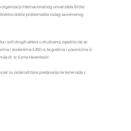
u organizaciji Internacionalnog univerziteta Brčko
a se direktno dotiče problematike našeg savremenog
ika i svih drugih aktera u društvenoj zajednici da se
orima i studentima IUBD-a, te gostima i učesnicima iz
ncije dr. sc Esma Hasanbašić.
va jer su ranije održana predavanja na teme rada s