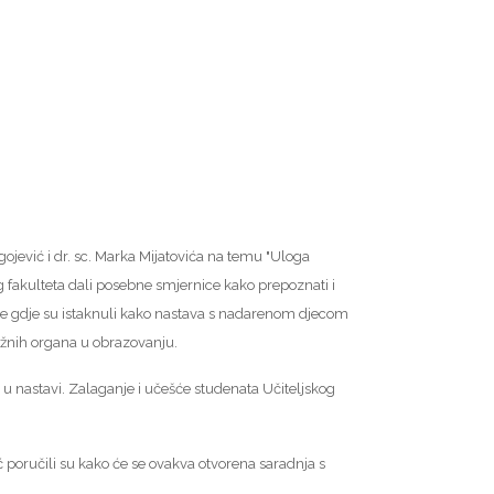
gojević i dr. sc. Marka Mijatovića na temu "Uloga
fakulteta dali posebne smjernice kako prepoznati i
tive gdje su istaknuli kako nastava s nadarenom djecom
ležnih organa u obrazovanju.
u u nastavi. Zalaganje i učešće studenata Učiteljskog
 poručili su kako će se ovakva otvorena saradnja s