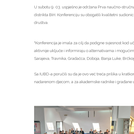
U subotu 9. 03. uspješno je održana Prva naučno-stručna k
distrikta BiH. Konferenciju su obogatili kvalitetni sudio
društva.
"Konferencija je imala za cilj da podigne svjesnost kod uč
aktivnije uključe i informiraju o alternativama i moguć
Sarajeva, Travnika, Gradačca, Doboja, Banja Luke, Brčko
Sa IUBD-a poručili su da je ovo već treća prilika u krat
nadarenom djecom, a za akademske radnike i građane up