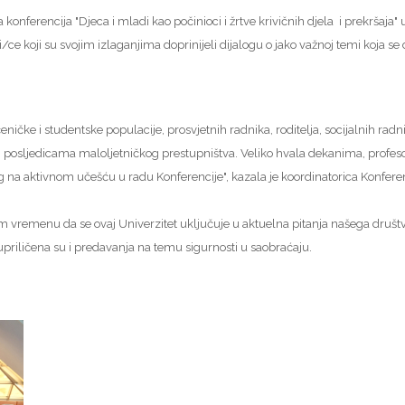
onferencija "Djeca i mladi kao počinioci i žrtve krivičnih djela i prekršaja" 
nici/ce koji su svojim izlaganjima doprinijeli dijalogu o jako važnoj temi koj
eničke i studentske populacije, prosvjetnih radnika, roditelja, socijalnih radn
im posljedicama maloljetničkog prestupništva. Veliko hvala dekanima, profes
g na aktivnom učešću u radu Konferencije", kazala je koordinatorica Konfere
kom vremenu da se ovaj Univerzitet uključuje u aktuelna pitanja našega društ
riličena su i predavanja na temu sigurnosti u saobraćaju.