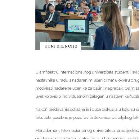
KONFERENCIJE
U amfiteatru Internacionalnog univerziteta studenti i svi 
nastavnika u radu s nadarenim učenicima" u okviru drug
motivirati nadarene učenike za daljnji napredak. Osim sa
uveliko ovisi o individualnom zalaganju nastavnika/učitel
Nakon predavanja održana je i duža diskusija u koju su se
fakulteta posebno je pozdravila dekanica Učiteljskog fak
Menadžment Internacionalnog univerziteta, predsjednica 
građanima i studentima intezivirati u budućnosti, a sve s