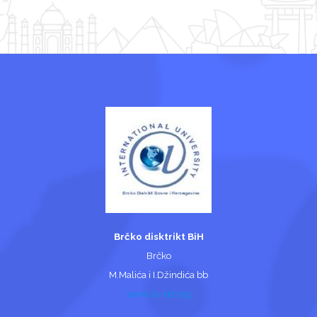
Brčko disktrikt BiH
Brčko
M.Malića i I.Džindića bb
www.iu-bd.org