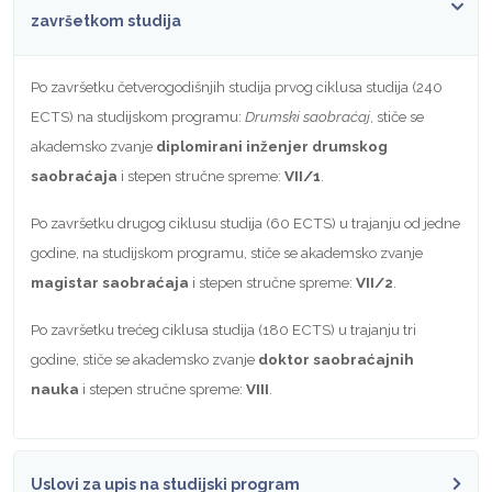
završetkom studija
Po završetku četverogodišnjih studija prvog ciklusa studija (240
ECTS) na studijskom programu:
Drumski saobraćaj
, stiče se
akademsko zvanje
diplomirani inženjer drumskog
saobraćaja
i stepen stručne spreme:
VII/1
.
Po završetku drugog ciklusu studija (60 ECTS) u trajanju od jedne
godine, na studijskom programu, stiče se akademsko zvanje
magistar
saobraćaja
i stepen stručne spreme:
VII/2
.
Po završetku trećeg ciklusa studija (180 ECTS) u trajanju tri
godine, stiče se akademsko zvanje
doktor saobraćajnih
nauka
i stepen stručne spreme:
VIII
.
Uslovi za upis na studijski program